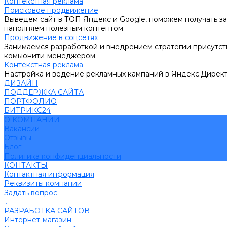
Контекстная реклама
Поисковое продвижение
Выведем сайт в ТОП Яндекс и Google, поможем получать за
наполняем полезным контентом.
Продвижение в соцсетях
Занимаемся разработкой и внедрением стратегии присутств
комьюнити-менеджером.
Контекстная реклама
Настройка и ведение рекламных кампаний в Яндекс.Директ
ДИЗАЙН
ПОДДЕРЖКА САЙТА
ПОРТФОЛИО
БИТРИКС24
О КОМПАНИИ
Вакансии
Отзывы
Блог
Политика конфиденциальности
КОНТАКТЫ
Контактная информация
Реквизиты компании
Задать вопрос
...
РАЗРАБОТКА САЙТОВ
Интернет-магазин