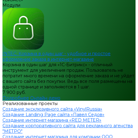
Модули
INTEC: Корзина в один шаг - удобное и простое
оформление заказа в интернет-магазине
Корзина в один шаг для «1С-Битрикс» - отличный
инструмент для увеличения продаж. Пользователь не
потратит много времени на оформление заказа и не уйдет
с вашего сайта без покупки. Ведь все поля размещены на
одной странице и заполняются в 1 шаг.
7 900 руб.
Подробнее
Онлайн-демо
Реализованные проекты
Создание эксклюзивного сайта «VinylRussia»
Создание Landing Page сайта «Павел Седов»
Создание интернет-магазина «RED METER»
Создание корпоративного сайта для рекламного агенства
"МЕТРО"
Создание интернет-магазина для компании ООО