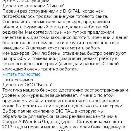
Артем Спасокукоцкий
Директор компании "Лингва"
Первый раз сотрудничали с DIGITAL, когда нам
потребовалось продвижение уже готового сайта.
Специалисты, посмотрев наш ресурс, предложили
обновить фирменный стиль и сделать небольшой
редизайн. Мы согласились и нам тут же предложили
качественный, запоминающийся логотип. Времени и денег
было потрачено немало, но и результат превзошел все
ожидания. Отдельно хочется отметить работу
менеджеров. Они любезны, отзывчивы, быстро реагируют
на просьбы и пожелания. Дизайнеры делают работу в
четко оговоренные сроки (а иногда и раньше). С такой
командной очень приятно работать.
Читать полностью
Петр Елфимов
Директор ООО "Векна"
Тематика нашего бизнеса достаточно распространенная и
уровень конкуренции зашкаливает. Именно по этой
причине мы искали такое интернет-агентство, которое
могло бы решить наши задачи в довольно сжатые сроки.
Выбор пал на компанию DIGITAL, в которую мы
обратились для запуска наших рекламных кампаний в
Google AdWords и Яндекс.Директ. Сотрудничаем с лета
2018 года и первая наша задача, которая была выдвинута