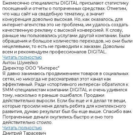
Ежемесячно специалисты DIGITAL присылают статистику
посещений и отчеты о потраченных средствах. Отметим,
что наш сайт на свадебную тематику, а значит
конкуренция довольно высокая. Но, как оказалось, для
интернет-агентства это не проблема, им удалось создать
качественную рекламу с высокой конверсией. К слову,
раньше мы пользовались услугами другой компании. Были
обращения и большое количество переходов, но они были
нецелевыми, то есть не приводили к заказам. Довольны
всем и рекомендуем профессионалов DIGITAL.
Читать полностью
Антон Шумейко
Директор ООО "Интерес"
Я давно занимаюсь продвижением товаров в социальных
сетях, но никогда не рассматривал этот канал как
эффективный. Ради «спортивного интереса» обратился к
SMM-специалистам компании DIGITAL и очень удивился
тому, насколько я раньше ошибался. Продажи
действительно выросли. Если бы еще и я делал те вещи,
которые просили меня делать ребята для комплексного
развития, думаю результат был бы еще выше. Спасибо вам.
Потраченные деньги окупились быстро и оно того
действительно стоило.
Читать полностью
Дмитрий Тарасевич