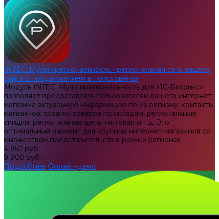
INTEC: Мультирегиональность - региональная сеть вашего
сайта с продвижением в поисковиках
Модуль INTEC: Мультирегиональность для «1С-Битрикс»
позволяет предоставлять пользователям вашего интернет-
магазина актуальную информацию по их региону: контакты
магазинов, остатки товаров по складам, региональные
скидки, региональные цены на товар и т.д. Это
оптимальный вариант для крупных интернет-магазинов со
множеством представительств в разных регионах.
4 950 руб.
9 900 руб.
Подробнее
Онлайн-демо