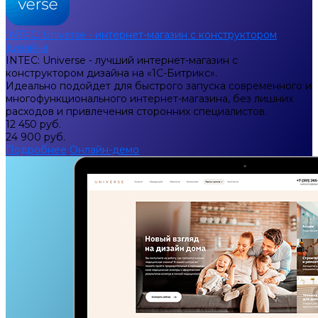
INTEC: Universe - интернет-магазин с конструктором
дизайна
INTEC: Universe - лучший интернет-магазин с
конструктором дизайна на «1C-Битрикс».
Идеально подойдет для быстрого запуска современного и
многофункционального интернет-магазина, без лишних
расходов и привлечения сторонних специалистов.
12 450 руб.
24 900 руб.
Подробнее
Онлайн-демо