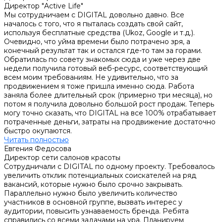
Директор "Active Life"
Мы сотрудничаем с DIGITAL довольно давно. Все
началось с того, что я пыталась создать свой сайт,
используя бесплатные средства (Ukoz, Google и т.д.).
Очевидно, что уйма времени было потрачено зря, а
конечный результат так и остался где-то там за горами.
Обратилась по совету знакомых сюда и уже через две
недели получила готовый веб-ресурс, соответствующий
всем моим требованиям. Не удивительно, что за
продвижением я тоже пришла именно сюда. Работа
заняла более длительный срок (примерно три месяца), но
потом я получила довольно большой рост продаж. Теперь
могу точно сказать, что DIGITAL на все 100% отрабатывает
потраченные деньги, затраты на продвижение достаточно
быстро окупаются.
Читать полностью
Евгения Федосова
Директор сети салонов красоты
Сотрудничали с DIGITAL по одному проекту. Требовалось
увеличить отклик потенциальных соискателей на ряд
вакансий, которые нужно было срочно закрывать.
Параллельно нужно было увеличить количество
участников в основной группе, вызвать интерес у
аудитории, повысить узнаваемость бренда. Ребята
справились со всеми задачами на ура. Планируем