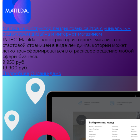
MaTilda - конструктор лендинговых сайтов с уникальным
редактором дизайна и интернет-магазином
INTEC: MaTilda — конструктор интернет-магазина со
стартовой страницей в виде лендинга, который может
легко трансформироваться в отраслевое решение любой
сферы бизнеса.
9 950 руб.
19 900 руб.
Подробнее
Онлайн-демо