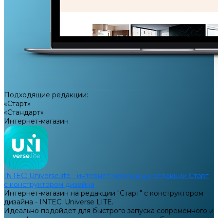
Подходящие редакции:
«Старт»
«Стандарт»
Интернет-магазин
INTEC: Universe.lite - интернет-магазин на редакции Старт
с конструктором дизайна
Интернет-магазин на редакции "Старт" с конструктором
дизайна - INTEC: Universe LITE.
Идеально подойдет для быстрого запуска современного и