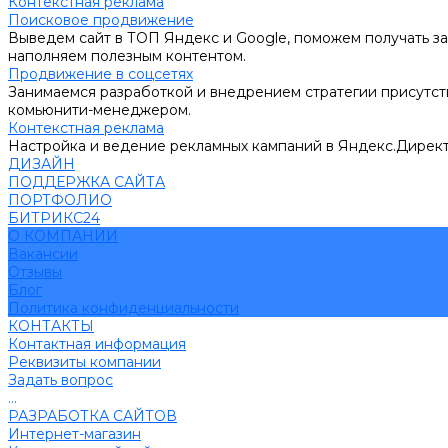
Контекстная реклама
Поисковое продвижение
Выведем сайт в ТОП Яндекс и Google, поможем получать за
наполняем полезным контентом.
Продвижение в соцсетях
Занимаемся разработкой и внедрением стратегии присутств
комьюнити-менеджером.
Контекстная реклама
Настройка и ведение рекламных кампаний в Яндекс.Директ
ДИЗАЙН
ПОДДЕРЖКА САЙТА
ПОРТФОЛИО
БИТРИКС24
О КОМПАНИИ
Вакансии
Отзывы
Блог
Политика конфиденциальности
КОНТАКТЫ
Контактная информация
Реквизиты компании
Задать вопрос
...
РАЗРАБОТКА САЙТОВ
Интернет-магазин