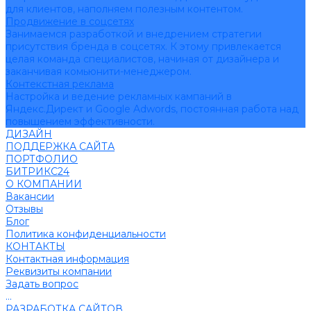
для клиентов, наполняем полезным контентом.
Продвижение в соцсетях
Занимаемся разработкой и внедрением стратегии
присутствия бренда в соцсетях. К этому привлекается
целая команда специалистов, начиная от дизайнера и
заканчивая комьюнити-менеджером.
Контекстная реклама
Настройка и ведение рекламных кампаний в
Яндекс.Директ и Google Adwords, постоянная работа над
повышением эффективности.
ДИЗАЙН
ПОДДЕРЖКА САЙТА
ПОРТФОЛИО
БИТРИКС24
О КОМПАНИИ
Вакансии
Отзывы
Блог
Политика конфиденциальности
КОНТАКТЫ
Контактная информация
Реквизиты компании
Задать вопрос
...
РАЗРАБОТКА САЙТОВ