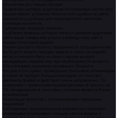
Обеспечим рост ваших продаж
Привлечем целевую аудиторию из поисковых систем без
лишних затрат, устраним технические ошибки на сайте,
сделаем его удобным для пользователей, наполним
полезным контентом.
Сделаем вас лидером тематики
Подберем запросы, которые помогут целевой аудитории
найти ваши товары или услуги, и выведут ваш сайт в
лидеры поисковой выдачи.
Онлайн-доступ к проекту, прозрачность сотрудничества
Вы будете видеть текущие задачи и планы на неделю,
месяц и сможете быть на связи с вашим аккаунт-
менеджером, задавая ему при необходимости вопросы.
Обеспечиваем экономию рекламного бюджета
Что для этого нужно: проведение поисковой оптимизации,
которая не требует больших расходов, но помогает
увеличить трафик и действует очень направленно. По
сравнению с привычными видами рекламы (в прессе, на
ТВ), продвижение в поисковых системах является более
экономичным.
Реализация проектов с использованием передовых
технологий
Собственные технологические разработки позволяют
непрерывно отслеживать позиции сайта в выдаче и