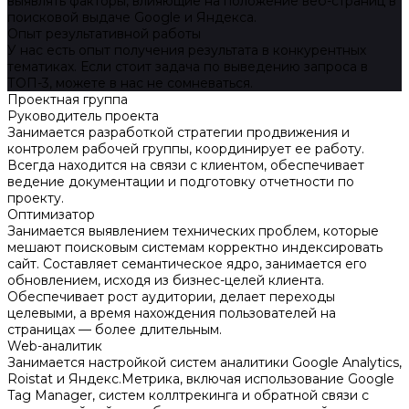
выявлять факторы, влияющие на положение веб-страниц в
поисковой выдаче Google и Яндекса.
Опыт результативной работы
У нас есть опыт получения результата в конкурентных
тематиках. Если стоит задача по выведению запроса в
ТОП-3, можете в нас не сомневаться.
Проектная группа
Руководитель проекта
Занимается разработкой стратегии продвижения и
контролем рабочей группы, координирует ее работу.
Всегда находится на связи с клиентом, обеспечивает
ведение документации и подготовку отчетности по
проекту.
Оптимизатор
Занимается выявлением технических проблем, которые
мешают поисковым системам корректно индексировать
сайт. Составляет семантическое ядро, занимается его
обновлением, исходя из бизнес-целей клиента.
Обеспечивает рост аудитории, делает переходы
целевыми, а время нахождения пользователей на
страницах — более длительным.
Web-аналитик
Занимается настройкой систем аналитики Google Analytics,
Roistat и Яндекс.Метрика, включая использование Google
Tag Manager, систем коллтрекинга и обратной связи с