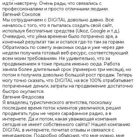
идти навстречу. Очень рады, что связались с
профессионалами и просто отличными людьми.
Евгений Соколов
Мы сотрудничаем с DIGITAL довольно давно. Все
началось с того, что я пыталась создать свой сайт,
используя бесплатные средства (Ukoz, Google и т.д.).
Очевидно, что уйма времени было потрачено зря, а
конечный результат так и остался где-то там за горами.
Обратилась по совету знакомых сюда и уже через две
недели получила готовый веб-ресурс, соответствующий
всем моим требованиям. Не удивительно, что за
продвижением я тоже пришла именно сюда. Работа
заняла более длительный срок (примерно три месяца), но
потом я получила довольно большой рост продаж. Теперь
могу точно сказать, что DIGITAL на все 100% отрабатывает
потраченные деньги, затраты на продвижение достаточно
быстро окупаются.
Евгения Федосова
Я владелец туристического агентства, поскольку
последнее время поток клиентов увеличился, решил
продвигать туры не через сарафанное радио, а в
интернете. Да и потом, какая уважающая компания
сегодня не имеет собственного сайта? Нашел компанию
DIGITAL в интернете, почитал отзывы и связался с
менеджером. Подробно объяснил, что мне нужно, мне