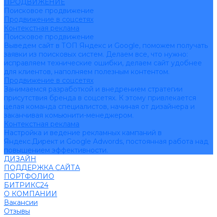
ПРОДВИЖЕНИЕ
Поисковое продвижение
Продвижение в соцсетях
Контекстная реклама
Поисковое продвижение
Выведем сайт в ТОП Яндекс и Google, поможем получать
заявки из поисковых систем. Делаем все, что нужно:
исправляем технические ошибки, делаем сайт удобнее
для клиентов, наполняем полезным контентом.
Продвижение в соцсетях
Занимаемся разработкой и внедрением стратегии
присутствия бренда в соцсетях. К этому привлекается
целая команда специалистов, начиная от дизайнера и
заканчивая комьюнити-менеджером.
Контекстная реклама
Настройка и ведение рекламных кампаний в
Яндекс.Директ и Google Adwords, постоянная работа над
повышением эффективности.
ДИЗАЙН
ПОДДЕРЖКА САЙТА
ПОРТФОЛИО
БИТРИКС24
О КОМПАНИИ
Вакансии
Отзывы