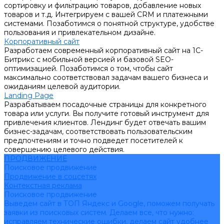
сортировку и фильтрацию товаров, добавление новых
товаров и т.д. Интегрируем с вашей CRM и платежными
системами. Позаботимся о понятной структуре, удобстве
пользования и привлекательном дизайне.
Корпоративный сайт
Разработаем современный корпоративный сайт на 1С-
Битрикс с мобильной версией и базовой SEO-
оптимизацией. Позаботимся о том, чтобы сайт
максимально соответствовал задачам вашего бизнеса и
ожиданиям целевой аудитории.
Landing Page
Разрабатываем посадочные страницы для конкретного
товара или услуги. Вы получите готовый инструмент для
привлечения клиентов. Лендинг будет отвечать вашим
бизнес-задачам, соответствовать пользовательским
предпочтениям и точно подведет посетителей к
совершению целевого действия.
ПРОДВИЖЕНИЕ
Поисковое продвижение
Продвижение в соцсетях
Контекстная реклама
Поисковое продвижение
Выведем сайт в ТОП Яндекс и Google, поможем получать
заявки из поисковых систем. Делаем все, что нужно:
исправляем технические ошибки, делаем сайт удобнее