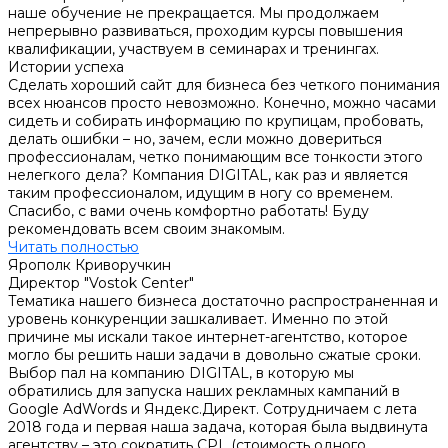
наше обучение не прекращается. Мы продолжаем
непрерывно развиваться, проходим курсы повышения
квалификации, участвуем в семинарах и тренингах.
Истории успеха
Сделать хороший сайт для бизнеса без четкого понимания
всех нюансов просто невозможно. Конечно, можно часами
сидеть и собирать информацию по крупицам, пробовать,
делать ошибки – но, зачем, если можно довериться
профессионалам, четко понимающим все тонкости этого
нелегкого дела? Компания DIGITAL, как раз и является
таким профессионалом, идущим в ногу со временем.
Спасибо, с вами очень комфортно работать! Буду
рекомендовать всем своим знакомым.
Читать полностью
Ярополк Криворучкин
Директор "Vostok Center"
Тематика нашего бизнеса достаточно распространенная и
уровень конкуренции зашкаливает. Именно по этой
причине мы искали такое интернет-агентство, которое
могло бы решить наши задачи в довольно сжатые сроки.
Выбор пал на компанию DIGITAL, в которую мы
обратились для запуска наших рекламных кампаний в
Google AdWords и Яндекс.Директ. Сотрудничаем с лета
2018 года и первая наша задача, которая была выдвинута
агентству – это сократить CPL (стоимость одного