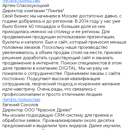
Читать полностью
Артем Спасокукоцкий
Директор компании "Лингва"
Свой бизнес мы начинали в Москве достаточно давно, с
годами добрались и до регионов. В 2014 году у нас уже
было более 40 площадок и большая доля из них
приходилась именно на столицу и ее регионы. Для
продвижения продукции использовали презентации,
буклеты и каталоги. Был и сайт, который приносил меньше
половины заказов. Поскольку наше производство
увеличивалось, а объем продаж стоял на месте, приняли
решение доработать существующий сайт и заказать
продвижение в интернете. Поиски специалистов в этом
деле привели в компанию DIGITAL. Мы ни разу не
пожалели о сотрудничестве. Принимаем заказы с сайта
постоянно. Подкупают высокая квалификация
сотрудников, творческий подход и искреннее желание
идти навстречу. Очень рады, что связались с
профессионалами и просто отличными людьми.
Читать полностью
Евгений Соколов
Директор ООО "Красное Древо"
Мы искали подходящую СRM-систему для приема и
обработки заявок. Проанализировали около десятка
предложений и выделили трех лидеров. Далее изучили,