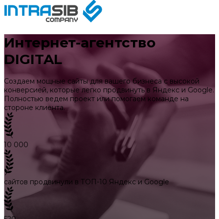
Интернет-агентство
DIGITAL
Создаем мощные сайты для вашего бизнеса с высокой
конверсией, которые легко продвинуть в Яндекс и Google.
Полностью ведем проект или помогаем команде на
стороне клиента.
10 000
сайтов продвинули в ТОП-10 Яндекс и Google
520